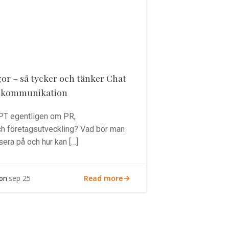
or – så tycker och tänker Chat
 kommunikation
GPT egentligen om PR,
h företagsutveckling? Vad bör man
era på och hur kan […]
Read more
sep 25
on