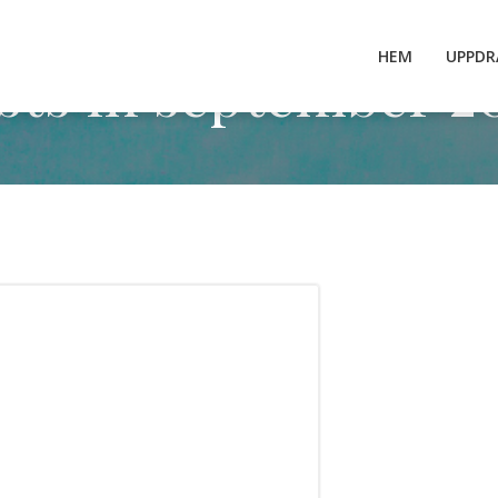
HEM
UPPDR
sts in september 2