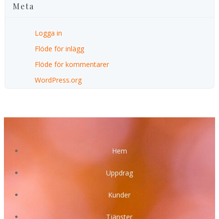
Meta
Logga in
Flöde för inlägg
Flöde för kommentarer
WordPress.org
Hem
Uppdrag
Kunder
Tjänster