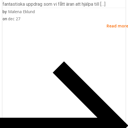
fantastiska uppdrag som vi fått äran att hjälpa till […]
Malena Eklund
by
dec 27
on
Read mor