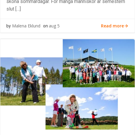
sköna sommardagar. För många människor är semestern
slut […]
Read more
Malena Eklund
aug 5
by
on