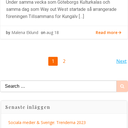
Under samma vecka som Göteborgs Kulturkalas och
samma dag som Way out West startade så arrangerade
föreningen Tillsammans för Kungälv […]
Read more
Malena Eklund
aug 18
by
on
Posts
P
Page
2
Next
Page
1
navigation
na
Search
for:
Senaste inläggen
Sociala medier & Sverige: Trenderna 2023