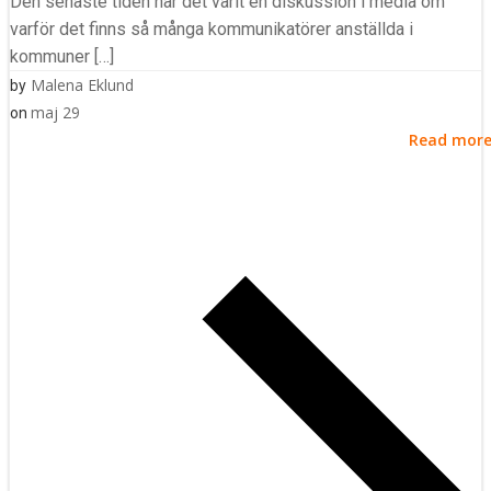
Den senaste tiden har det varit en diskussion i media om
varför det finns så många kommunikatörer anställda i
kommuner […]
Malena Eklund
by
maj 29
on
Read mor