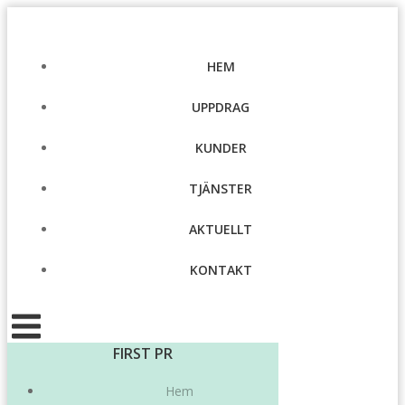
Hoppa
till
innehåll
HEM
UPPDRAG
KUNDER
TJÄNSTER
AKTUELLT
KONTAKT
FIRST PR
Hem