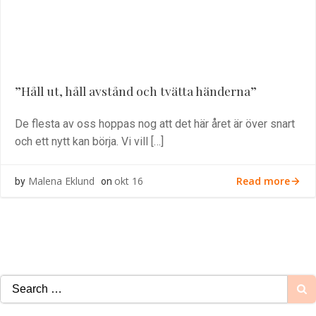
”Håll ut, håll avstånd och tvätta händerna”
De flesta av oss hoppas nog att det här året är över snart
och ett nytt kan börja. Vi vill […]
Read more
Malena Eklund
okt 16
by
on
Search
for: