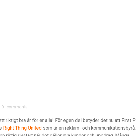
0
comments
 riktigt bra år för er alla! För egen del betyder det nu att First 
os
Right Thing United
som är en reklam- och kommunikationsbyrå,
 en riktig rivstart när det gäller nya kunder och uppdrag. Många