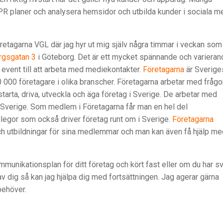
PR planer och analysera hemsidor och utbilda kunder i sociala m
retagarna VGL där jag hyr ut mig själv några timmar i veckan som
rgsgatan 3
i Göteborg. Det är ett mycket spännande och varieran
ra event till att arbeta med mediekontakter.
Företagarna
är Sverige
0 000 företagare i olika branscher. Företagarna arbetar med frågo
 starta, driva, utveckla och äga företag i Sverige. De arbetar med
 i Sverige. Som medlem i Företagarna får man en hel del
legor som också driver företag runt om i Sverige.
Företagarna
och utbildningar för sina medlemmar och man kan även få hjälp me
mmunikationsplan för ditt företag och kört fast eller om du har sv
v dig så kan jag hjälpa dig med fortsättningen. Jag agerar gärna
 behöver.