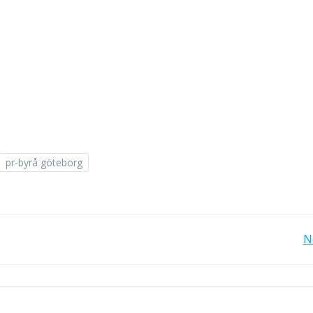
pr-byrå göteborg
Post
N
navigation