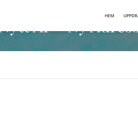
HEM
UPPDR
Nytt År – Ny Adres