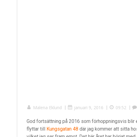
Malena Eklund
|
januari 9, 2016
|
09:52
|
God fortsättning på 2016 som förhoppningsvis blir ett
flyttar till
Kungsgatan 48
där jag kommer att sitta h
vilket jag ser fram emot. Det här året har börjat med