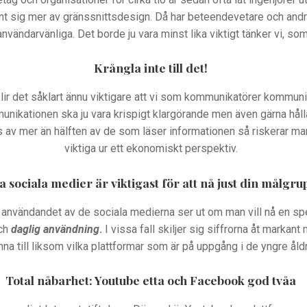
änt sig mer av gränssnittsdesign. Då har beteendevetare och and
 användarvänliga. Det borde ju vara minst lika viktigt tänker vi, s
Krångla inte till det!
blir det såklart ännu viktigare att vi som kommunikatörer kommuni
munikationen ska ju vara krispigt klargörande men även gärna hålla
v mer än hälften av de som läser informationen så riskerar man
viktiga ur ett ekonomiskt perspektiv.
a sociala medier är viktigast för att nå just din målgru
ur användandet av de sociala medierna ser ut om man vill nå en spe
och
daglig användning
.
I vissa fall skiljer sig siffrorna åt markan
nna till liksom vilka plattformar som är på uppgång i de yngre åldr
Total nåbarhet: Youtube etta och Facebook god tvåa