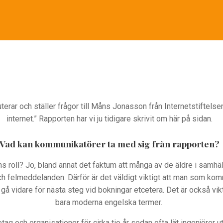
rar och ställer frågor till Måns Jonasson från Internetstiftelse
internet.” Rapporten har vi ju tidigare skrivit om här på sidan.
Vad kan kommunikatörer ta med sig från rapporten?
roll? Jo, bland annat det faktum att många av de äldre i samhäl
 och felmeddelanden. Därför är det väldigt viktigt att man som ko
gå vidare för nästa steg vid bokningar etcetera. Det är också vikt
bara moderna engelska termer.
ag och organisationer för cirka tio år sedan ofta lät ingenjörer u