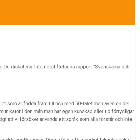
n. De diskuterar Internetstiftelsens rapport ”Svenskarna och
let som är födda fram till och med 50-talet men även en del
mmunikatör i den mån man har egen kunskap eller tid förtydligar
igt att vi försöker använda ett språk som alla förstår och inte
tveckla applikationer. Dessa blev ofta onödigt teknokratiska.