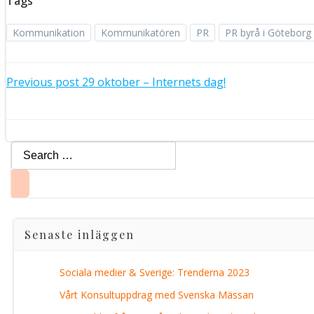
Tags
Kommunikation
Kommunikatören
PR
PR byrå i Göteborg
Post
Previous post
29 oktober – Internets dag!
Post
navigation
navigation
Search
for:
Senaste inläggen
Sociala medier & Sverige: Trenderna 2023
Vårt Konsultuppdrag med Svenska Mässan