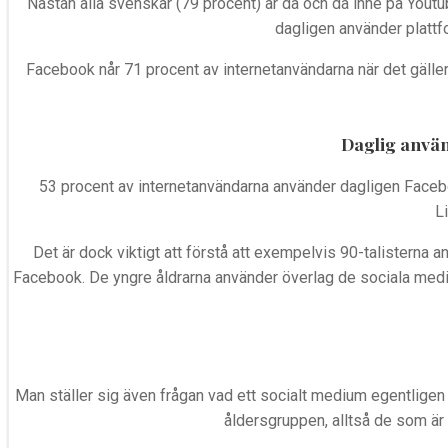
Nästan alla svenskar (79 procent) är då och då inne på Youtub
dagligen använder plattf
Facebook når 71 procent av internetanvändarna när det gäller
Daglig använ
53 procent av internetanvändarna använder dagligen Facebo
Det är dock viktigt att förstå att exempelvis 90-talistern
Facebook. De yngre åldrarna använder överlag de sociala medie
Man ställer sig även frågan vad ett socialt medium egentligen
åldersgruppen, alltså de som är 