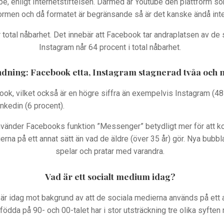
e, enligt Internetstiftelsen. Därmed är Youtube den plattform som 
ormen och då formatet är begränsande så är det kanske ändå inte 
 total nåbarhet. Det innebär att Facebook tar andraplatsen av de 
Instagram når 64 procent i total nåbarhet.
dning: Facebook etta, Instagram stagnerad tvåa och 
ok, vilket också är en högre siffra än exempelvis Instagram (48 
Linkedin (6 procent)
a använder Facebooks funktion ”Messenger” betydligt mer för att 
rna på ett annat sätt än vad de äldre (över 35 år) gör. Nya bub
spelar och pratar med varandra.
Vad är ett socialt medium idag?
 är idag mot bakgrund av att de sociala medierna används på ett 
födda på 90- och 00-talet har i stor utsträckning tre olika syften