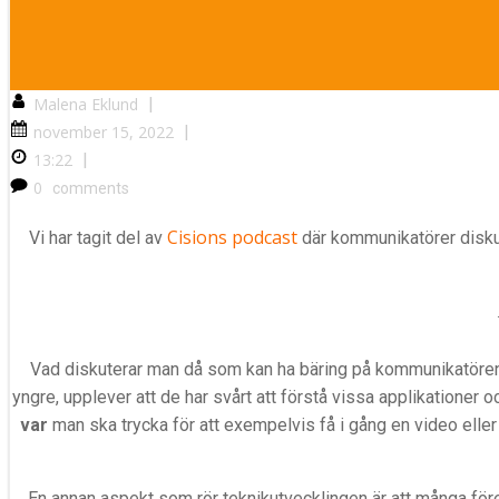
Malena Eklund
|
november 15, 2022
|
13:22
|
0
comments
Cisions podcast
Vi har tagit del av
där kommunikatörer diskute
Vad diskuterar man då som kan ha bäring på kommunikatörens 
yngre, upplever att de har svårt att förstå vissa applikationer
var
man ska trycka för att exempelvis få i gång en video eller 
En annan aspekt som rör teknikutvecklingen är att många föret