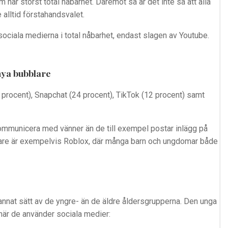
har störst total nåbarhet. Däremot så är det inte så att alla
alltid förstahandsvalet.
sociala medierna i total nåbarhet, endast slagen av Youtube.
nya bubblare
procent), Snapchat (24 procent), TikTok (12 procent) samt
.
kommunicera med vänner än de till exempel postar inlägg på
blare är exempelvis Roblox, där många barn och ungdomar både
annat sätt av de yngre- än de äldre åldersgrupperna. Den unga
 när de använder sociala medier: