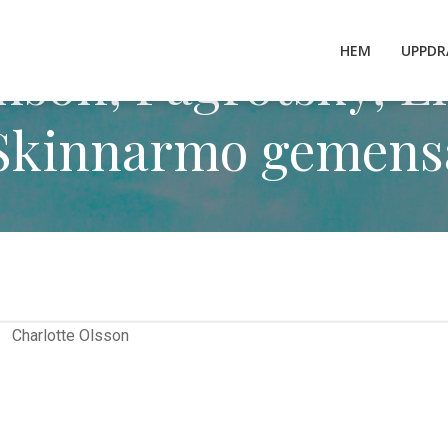
HEM
UPPDR
anson, Pagrotsky, E
Skinnarmo gemen