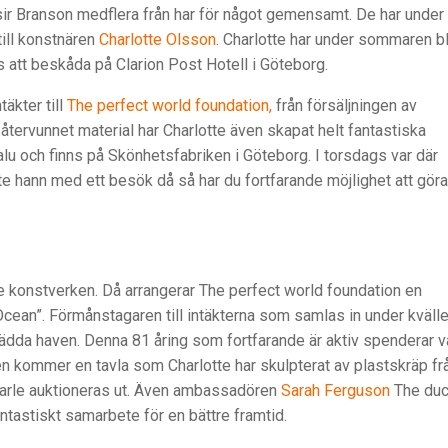
sir Branson medflera från har för något gemensamt. De har under
ill konstnären
Charlotte Olsson
. Charlotte har under sommaren b
s att beskåda på Clarion Post Hotell i Göteborg.
täkter till
The perfect world foundation,
från försäljningen av
tervunnet material har Charlotte även skapat helt fantastiska
alu och finns på Skönhetsfabriken i Göteborg. I torsdags var där
 hann med ett besök då så har du fortfarande möjlighet att göra
e konstverken. Då arrangerar​ ​The perfect world foundation​ ​en​ ​
ean”. Förmånstagaren​ ​till​ ​intäkterna​ ​som​ ​samlas​ ​in​ ​under​ ​kvällen​ 
tt​ ​rädda​ ​haven.​ ​Denna​ ​81​ ​åring​ ​som​ ​fortfarande​ ​är​ ​aktiv spenderar​ ​va
n​ ​kommer​ ​en​ ​tavla​ ​som​ ​Charlotte​ ​har​ ​skulpterat​ ​av​ ​plastskräp från
Earle​ ​auktioneras​ ​ut.​ ​Även ambassadören​ ​
Sarah​ ​Ferguson
​ ​The​ ​d
t​ ​fantastiskt​ ​samarbete​ ​för​ ​en​ ​bättre​ ​framtid.