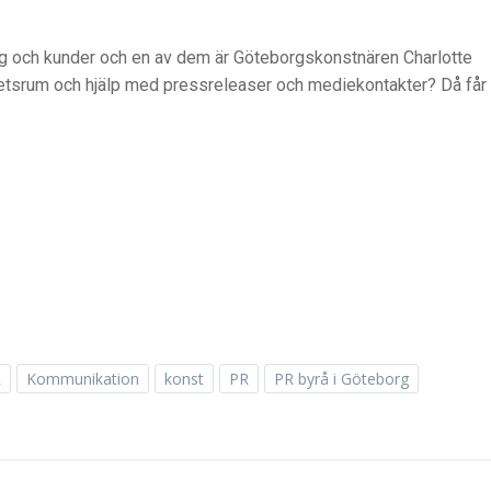
g och kunder och en av dem är Göteborgskonstnären Charlotte
yhetsrum och hjälp med pressreleaser och mediekontakter? Då får
R
Kommunikation
konst
PR
PR byrå i Göteborg