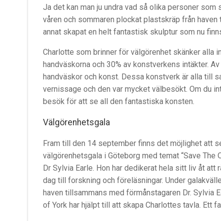
Ja det kan man ju undra vad så olika personer som 
våren och sommaren plockat plastskräp från haven t
annat skapat en helt fantastisk skulptur som nu finn
Charlotte som brinner för välgörenhet skänker alla in
handväskorna och 30% av konstverkens intäkter. Av å
handväskor och konst. Dessa konstverk är alla till s
vernissage och den var mycket välbesökt. Om du inte
besök för att se all den fantastiska konsten.
Välgörenhetsgala
Fram till den​ ​14 september​ ​finns det möjlighet att s
välgörenhetsgala​ ​i​ ​Göteborg​ ​med​ ​temat​ ​“Save​ ​The​ ​Oc
Dr​ ​Sylvia​ ​Earle.​ ​Hon​ ​har dedikerat​ ​hela​ ​sitt​ ​liv​ ​åt​ ​a
dag​ ​till​ ​forskning​ ​och​ ​föreläsningar.​ ​Under​ ​galakvälle
haven​ ​tillsammans​ ​med​ ​förmånstagaren​ ​Dr.​ ​Sylvia​ ​
​of​ ​York​ ​har​ ​hjälpt​ ​till​ ​att​ ​skapa​ ​Charlottes tavla.​ ​Et