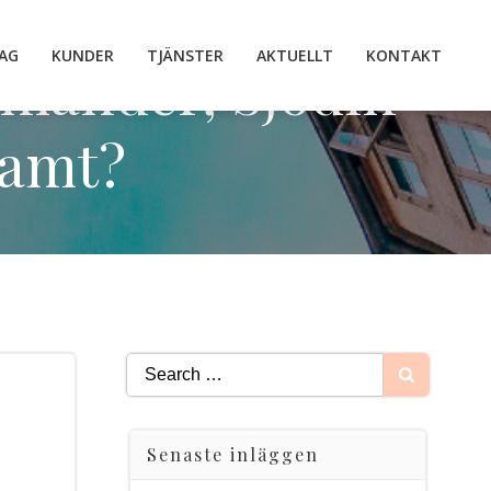
AG
KUNDER
TJÄNSTER
AKTUELLT
KONTAKT
lmander, Sjödin
samt?
Search
for:
Senaste inläggen